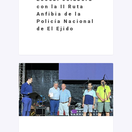
con la II Ruta
Anfibia de la
Policía Nacional
de El Ejido