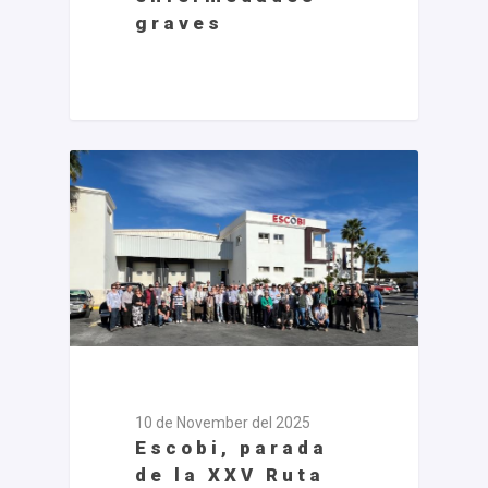
graves
10 de November del 2025
Escobi, parada
de la XXV Ruta