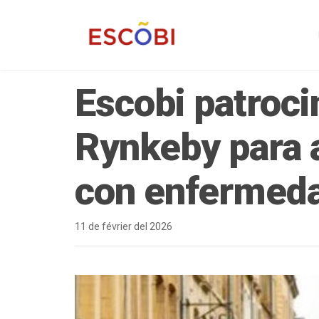
Escobi patroci
Rynkeby para 
con enfermed
11 de février del 2026