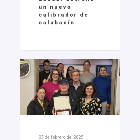
un nuevo
calibrador de
calabacín
05 de febrero del 2025