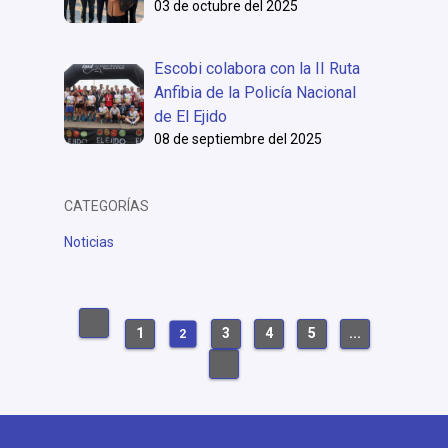
03 de octubre del 2025
Escobi colabora con la II Ruta
Anfibia de la Policía Nacional
de El Ejido
08 de septiembre del 2025
CATEGORÍAS
Noticias
1
3
4
5
...
2